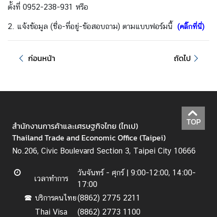
ตั้งที่ 0952-238-931 หรือ
บ
เ
2. แจ้งข้อมูล (ชื่อ-ที่อยู่-ข้อสอบถาม) ตามแบบฟอร์มนี้
(คลิ๊กที่นี่)
ร
า
|
ก่อนหน้า
ถัดไป
A
b
o
u
t
TOP
สำนักงานการค้าและเศรษฐกิจไทย (ไทเป)
U
Thailand Trade and Economic Office (Taipei)
s
No.206, Civic Boulevard Section 3, Taipei City 10666
ข่
วันจันทร์ - ศุกร์ |
9:00-12:00, 14:00-
เวลาทำการ
า
17:00
ว
บริการคนไทย
(8862) 2775 2211
🕿
แ
Thai Visa
(8862) 2773 1100
ล