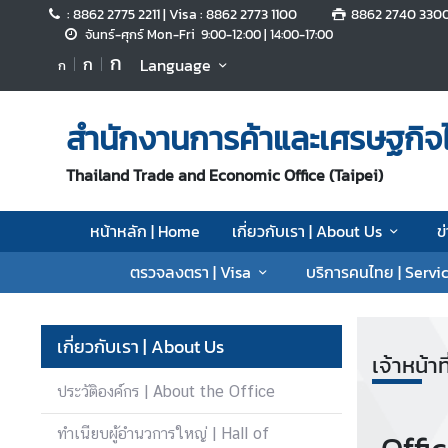
: 8862 2775 2211 | Visa : 8862 2773 1100
8862 2740 330
จันทร์-ศุกร์ Mon-Fri 9:00-12:00 | 14:00-17:00
ก
ก
Language
ก
ห
น้
า
สำนักงานการค้าและเศรษฐกิจไ
ห
ลั
Thailand Trade and Economic Office (Taipei)
ก
|
หน้าหลัก | Home
เกี่ยวกับเรา | About Us
ข
H
o
ตรวจลงตรา | Visa
บริการคนไทย | Servic
m
e
เกี่ยวกับเรา | About Us
เ
เจ้าหน้า
กี่
ประวัติองค์กร | About the Office
ย
ว
ทำเนียบผู้อำนวการใหญ่ | Hall of
กั