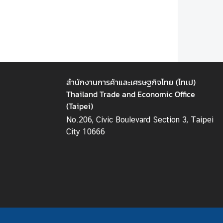
l
a
n
d
ธุ
สำนักงานการค้าและเศรษฐกิจไทย (ไทเป)
ร
Thailand Trade and Economic Office
กิ
(Taipei)
จ
No.206, Civic Boulevard Section 3, Taipei
|
City 10666
B
u
s
i
n
e
s
s