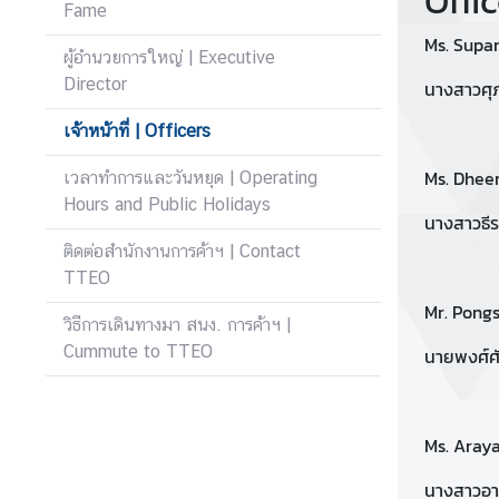
Offi
Fame
บ
Ms. Supar
เ
ผู้อำนวยการใหญ่ | Executive
ร
Director
นางสาวศุภ
า
|
เจ้าหน้าที่ | Officers
A
Ms. Dhee
เวลาทำการและวันหยุด | Operating
b
Hours and Public Holidays
o
นางสาวธีรา
u
ติดต่อสำนักงานการค้าฯ | Contact
t
TTEO
U
Mr. Pong
s
วิธีการเดินทางมา สนง. การค้าฯ |
Cummute to TTEO
นายพงศ์ศัก
ข่
า
ว
Ms. Aray
แ
นางสาวอาร
ล