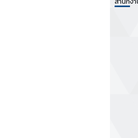
สำนักงา
i
v
i
t
i
e
s
ท่
อ
ง
เ
ที่
ย
ว
ป
ร
ะ