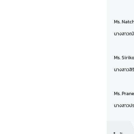
ะ
กิ
จ
Ms. Natc
ก
นางสาวณัช
ร
ร
ม
|
Ms. Sirik
N
นางสาวสิร
e
w
s
a
Ms. Pran
n
นางสาวปรา
d
A
c
t