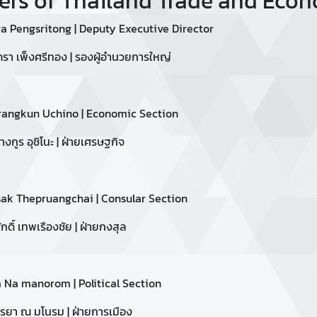
cers of Thailand Trade and Econ
a Pengsritong | Deputy Executive Director
รา เพ็งศรีทอง | รองผู้อำนวยการใหญ่
rangkun Uchino |
Economic Section
งกูร อุชิโนะ |
ฝ่ายเศรษฐกิจ
sak Thepruangchai |
Consular Section
ดิ์ เทพเรืองชัย |
ฝ่ายกงสุล
a Na manorom |
Political Section
ยา ณ มโนรม | ฝ่ายการเมือง