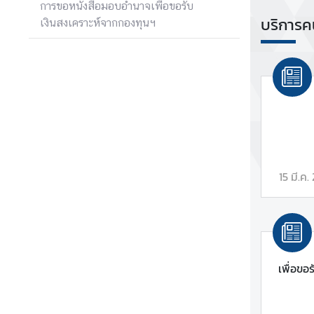
การขอหนังสือมอบอำนาจเพื่อขอรับ
ะ
บริการค
เงินสงเคราะห์จากกองทุนฯ
กิ
จ
ก
ร
ร
ม
|
N
e
15 มี.ค.
w
s
a
n
d
A
เพื่อขอ
c
t