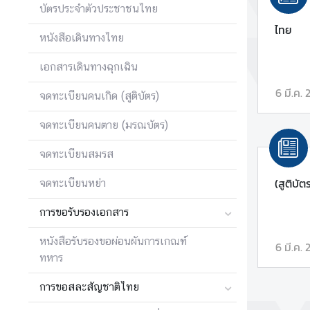
บัตรประจำตัวประชาชนไทย
บ
ไทย
เ
หนังสือเดินทางไทย
ร
า
เอกสารเดินทางฉุกเฉิน
|
6 มี.ค.
A
จดทะเบียนคนเกิด (สูติบัตร)
b
จดทะเบียนคนตาย (มรณบัตร)
o
u
จดทะเบียนสมรส
t
U
(สูติบัต
จดทะเบียนหย่า
s
การขอรับรองเอกสาร
ข่
หนังสือรับรองขอผ่อนผันการเกณฑ์
6 มี.ค.
า
ทหาร
ว
การขอสละสัญชาติไทย
แ
ล