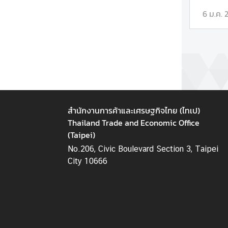
i
6 ม.ค. 
v
i
t
i
e
s
ท่
สำนักงานการค้าและเศรษฐกิจไทย (ไทเป)
อ
Thailand Trade and Economic Office
ง
(Taipei)
เ
No.206, Civic Boulevard Section 3, Taipei
ที่
City 10666
ย
ว
ป
ร
ะ