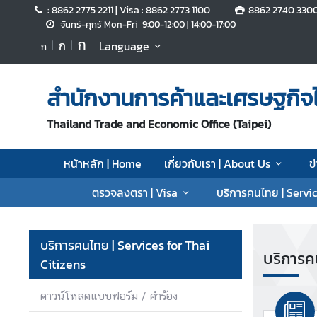
: 8862 2775 2211 | Visa : 8862 2773 1100
8862 2740 330
จันทร์-ศุกร์ Mon-Fri 9:00-12:00 | 14:00-17:00
ก
ก
Language
ก
ห
น้
า
สำนักงานการค้าและเศรษฐกิจไ
ห
ลั
Thailand Trade and Economic Office (Taipei)
ก
|
หน้าหลัก | Home
เกี่ยวกับเรา | About Us
ข
H
o
ตรวจลงตรา | Visa
บริการคนไทย | Servic
m
e
บริการคนไทย | Services for Thai
เ
บริการค
Citizens
กี่
ย
ว
ดาวน์โหลดแบบฟอร์ม / คำร้อง
กั