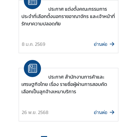
เ
ท
ประกาศ แต่งตั้งคณะกรรมการ
ศ
ประจำที่เลือกตั้งนอกราชอาณาจักร และเจ้าหน้าที่
ไ
รักษาความปลอดภัย
ท
ย
8 ม.ค. 2569
อ่านต่อ
|
T
r
a
v
ประกาศ สำนักงานการค้าและ
e
เศรษฐกิจไทย เรื่อง รายชื่อผู้ผ่านการสอบคัด
l
เลือกเป็นลูกจ้างเหมาบริการ
t
o
T
26 พ.ย. 2568
อ่านต่อ
h
a
i