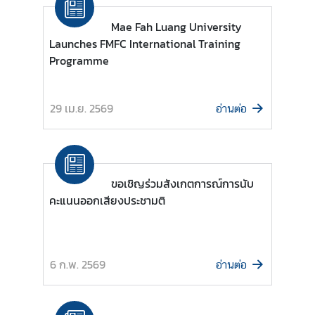
บ
Mae Fah Luang University
เ
Launches FMFC International Training
ร
Programme
า
|
A
29 เม.ย. 2569
อ่านต่อ
b
o
u
t
U
ขอเชิญร่วมสังเกตการณ์การนับ
s
คะแนนออกเสียงประชามติ
ข่
า
6 ก.พ. 2569
อ่านต่อ
ว
แ
ล