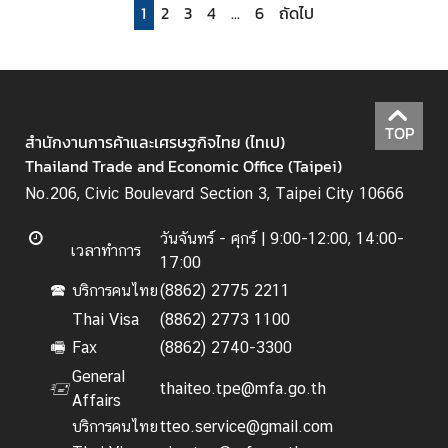
l
1
2
3
4
...
6
ถัดไป
a
n
d
TOP
สำนักงานการค้าและเศรษฐกิจไทย (ไทเป)
ธุ
Thailand Trade and Economic Office (Taipei)
ร
กิ
No.206, Civic Boulevard Section 3, Taipei City 10666
จ
วันจันทร์ - ศุกร์ |
9:00-12:00, 14:00-
|
เวลาทำการ
17:00
B
u
บริการคนไทย
(8862) 2775 2211
🕿
s
Thai Visa
(8862) 2773 1100
i
Fax
(8862) 2740-3300
🖷
n
General
e
thaiteo.tpe@mfa.go.th
🖅
Affairs
s
บริการคนไทย
tteo.service@gmail.com
s