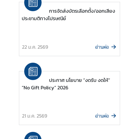
ะ
การจัดส่งบัตรเลือกตั้ง/ออกเสียง
กิ
ประชามติทางไปรษณีย์
จ
ก
ร
ร
22 ม.ค. 2569
อ่านต่อ
ม
|
N
e
ประกาศ นโยบาย “งดรับ งดให้”
w
“No Gift Policy” 2026
s
a
n
d
21 ม.ค. 2569
อ่านต่อ
A
c
t