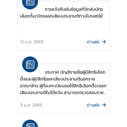
i
v
การแจ้งยืนยันข้อมูลที่จัดส่งบัตร
i
เลือกตั้ง/บัตรออกเสียงประชามติทางไปรษณีย์
t
i
e
12 ม.ค. 2569
s
อ่านต่อ
ท่
อ
ประกาศ บัญชีรายชื่อผู้มีสิทธิเลือก
ง
ตั้งและผู้มีสิทธิออกเสียงประชามตินอกราช
เ
อาณาจักร ผู้ที่ลงทะเบียนขอใช้สิทธิเลือกตั้ง/ออก
ที่
เสียงประชามติในไต้หวัน สามารถตรวจสอบราย
ย
ชื่อผู้มีสิทธิฯ ได้ตามไฟล์แนบ
ว
9 ม.ค. 2569
อ่านต่อ
ป
ร
ะ