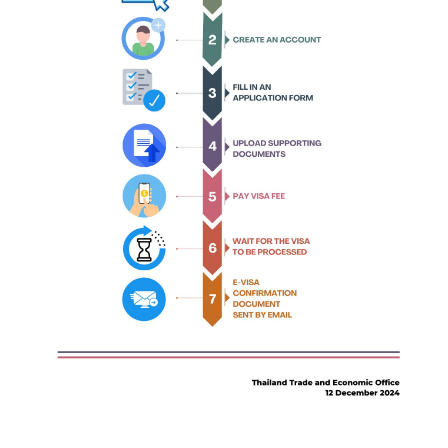
บ
เ
ร
า
|
A
b
o
u
t
U
s
ข่
า
ว
แ
ล