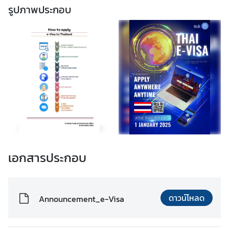
รูปภาพประกอบ
ะ
กิ
จ
ก
ร
ร
ม
|
N
e
w
s
เอกสารประกอบ
a
n
d
A
ดาวน์โหลด
Announcement_e-Visa
c
t