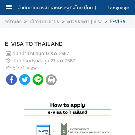
สำนักงานการค้าและเศรษฐกิจไทย (ไทเป)
Language
ห
หน้าหลัก
บริการประชาชน
ตรวจลงตรา | Visa
E-VISA TO THAILAND
น้
า
ห
E-VISA TO THAILAND
ลั
วันที่นำเข้าข้อมูล
13 ธ.ค. 2567
ก
วันที่ปรับปรุงข้อมูล
27 ธ.ค. 2567
|
5,771
view
H
o
m
e
เ
กี่
ย
ว
กั