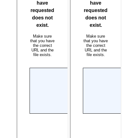
บ
เ
ร
า
|
A
b
o
u
t
U
s
ข่
า
ว
แ
ล