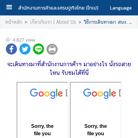
สำนักงานการค้าและเศรษฐกิจไทย (ไทเป)
Language
ห
หน้าหลัก
เกี่ยวกับเรา | About Us
วิธีการเดินทางมา สนง. การค้าฯ | Cummute to TTEO
น้
า
4,827
view
ห
ลั
ก
จะเดินทางมาที่สำนักงานการค้าฯ มาอย่างไร นั่งรถสาย
|
H
ไหน รับชมได้ที่นี่
o
m
e
เ
กี่
ย
ว
กั