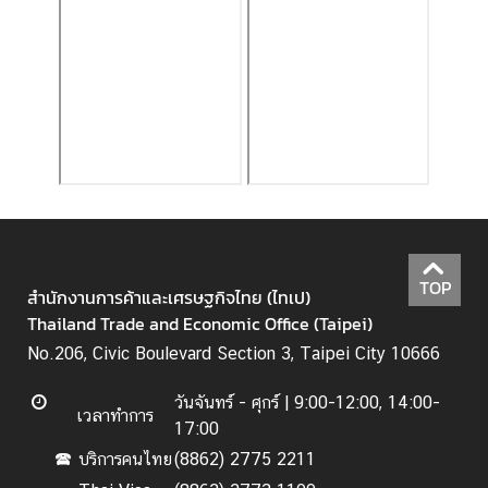
ะ
กิ
จ
ก
ร
ร
ม
|
N
e
w
TOP
สำนักงานการค้าและเศรษฐกิจไทย (ไทเป)
s
Thailand Trade and Economic Office (Taipei)
a
No.206, Civic Boulevard Section 3, Taipei City 10666
n
d
วันจันทร์ - ศุกร์ |
9:00-12:00, 14:00-
A
เวลาทำการ
17:00
c
บริการคนไทย
(8862) 2775 2211
🕿
t