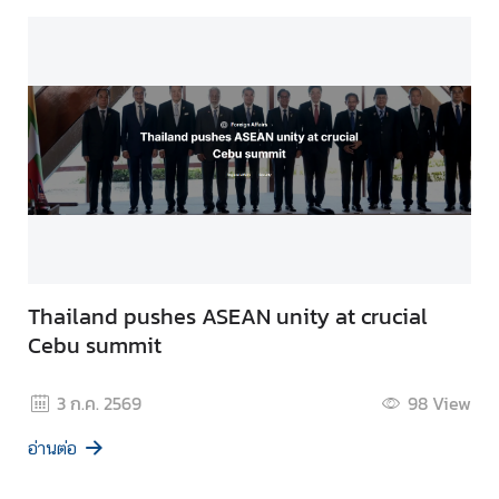
Thailand pushes ASEAN unity at crucial
Cebu summit
3 ก.ค. 2569
98
View
อ่านต่อ