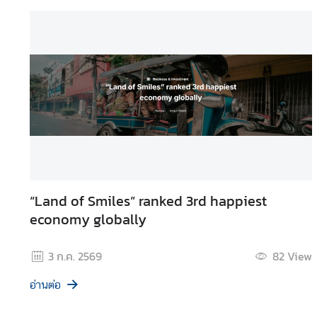
i
v
i
t
i
e
s
ท่
อ
ง
“Land of Smiles” ranked 3rd happiest
เ
economy globally
ที่
ย
ว
3 ก.ค. 2569
82
View
ป
ร
อ่านต่อ
ะ