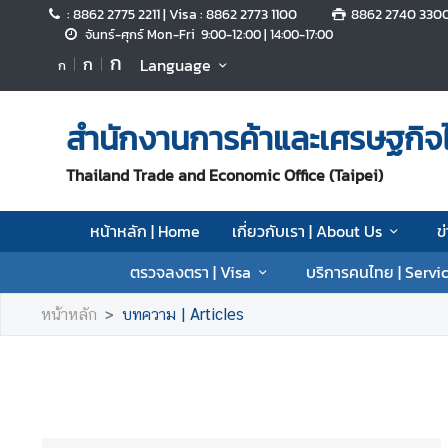
: 8862 2775 2211 | Visa : 8862 2773 1100
8862 2740 330
จันทร์-ศุกร์ Mon-Fri 9:00-12:00 | 14:00-17:00
ก
ก
Language
ก
ห
น้
า
สำนักงานการค้าและเศรษฐกิจไ
ห
ลั
Thailand Trade and Economic Office (Taipei)
ก
|
หน้าหลัก | Home
เกี่ยวกับเรา | About Us
ข
H
o
ตรวจลงตรา | Visa
บริการคนไทย | Servic
m
e
หน้าหลัก
บทความ | Articles
เ
กี่
ย
ว
กั