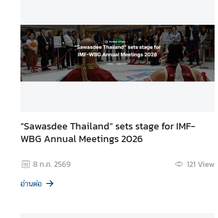
บ
เ
ร
า
|
A
b
o
u
t
“Sawasdee Thailand” sets stage for IMF-
U
WBG Annual Meetings 2026
s
8 ก.ค. 2569
121
View
ข่
า
อ่านต่อ
ว
แ
ล