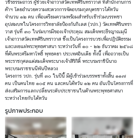
วชิรธรรมถาวร ผู้ช่วยเจ้าอาวาสวัดเทพศิรินทราวาส ที่สำนักงานการ
บ
ค้าฯ โดยอำนวยความสะดวกการจัดอบรมกุลบุตรชาวไต้หวัน
เ
จำนวน ๑๒ คน เพื่อเตรียมความพร้อมสำหรับเข้าร่วมบรรพชา
ร
อุปสมบทในโครงการวิทยาลัยป้องกันกิเลส (วปก.) วัดเทพศิรินทรา
า
วาส รุ่นที่ ๓๐ ในร่มบารมีของเจ้าประคุณ สมเด็จพระธีรญาณมุนี
|
เจ้าอาวาสวัดเทพศิรินทราวาส ซึ่งเป็นโครงการบวชเพื่อปฏิบัติธรรม
A
และเผยแผ่พระพุทธศาสนา ระหว่างวันที่ ๑๐ - ๒๒ ธันวาคม ๒๕๖๘
b
ที่ต้นพระศรีมหาโพธิ์ พุทธคยา ประเทศอินเดีย ทั้งนี้ เพื่อถวายเป็น
o
พระราชกุศลแด่สมเด็จพระนางเจ้าสิริกิติ์ พระบรมราชินีนาถ
u
พระบรมราชชนนีพันปีหลวง
t
โครงการ วปก. รุ่นที่ ๓๐ ในปีนี้ มีผู้เข้าร่วมบรรพชาทั้งสิ้น ๑๑๗
U
คน เป็นคนไทย ๑๐๕ คน และคนไต้หวัน ๑๒ คน อันเป็นโครงการที่
s
ส่งเสริมการแลกเปลี่ยนระดับประชาชนในด้านพระพุทธศาสนา
ระหว่างไทยกับไต้หวัน
ข่
รูปภาพประกอบ
า
ว
แ
ล