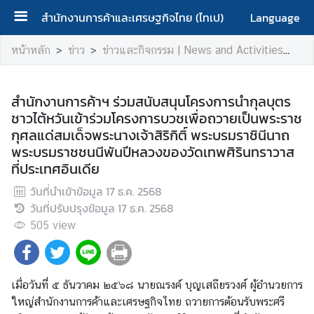
สำนักงานการค้าและเศรษฐกิจไทย (ไทเป)
Language
ห
หน้าหลัก
ข่าว
ข่าวและกิจกรรม | News and Activities
สำ
น้
า
ห
สำนักงานการค้าฯ ร่วมสนับสนุนโครงการนำกุลบุตร
ลั
ชาวไต้หวันเข้าร่วมโครงการบวชเพื่อถวายเป็นพระราช
ก
กุศลแด่สมเด็จพระนางเจ้าสิริกิติ์ พระบรมราชินีนาถ
|
พระบรมราชชนนีพันปีหลวงของวัดเทพศิรินทราวาส
H
ที่ประเทศอินเดีย
o
วันที่นำเข้าข้อมูล
17 ธ.ค. 2568
m
วันที่ปรับปรุงข้อมูล
17 ธ.ค. 2568
e
505
view
เ
กี่
ย
เมื่อวันที่ ๕ ธันวาคม ๒๕๖๘ นายณรงค์ บุญเสถียรวงศ์ ผู้อำนวยการ
ว
ใหญ่สำนักงานการค้าและเศรษฐกิจไทย ถวายการต้อนรับพระศรี
กั