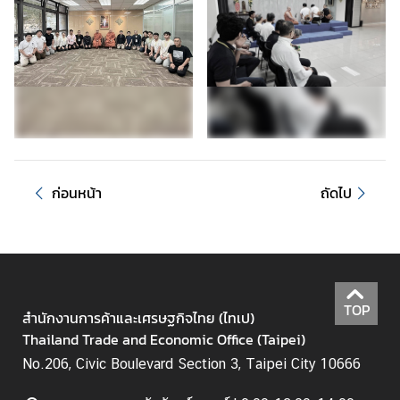
ะ
กิ
จ
ก
ร
ร
ม
|
N
ก่อนหน้า
ถัดไป
e
w
s
a
n
TOP
สำนักงานการค้าและเศรษฐกิจไทย (ไทเป)
d
Thailand Trade and Economic Office (Taipei)
A
c
No.206, Civic Boulevard Section 3, Taipei City 10666
t