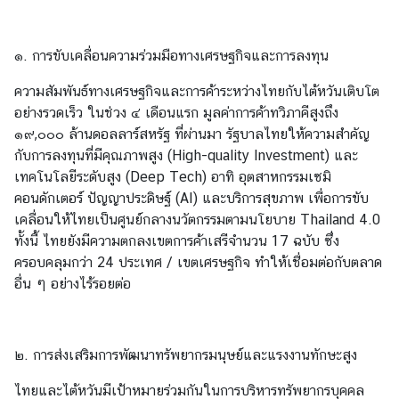
บ
เ
๑. การขับเคลื่อนความร่วมมือทางเศรษฐกิจและการลงทุน
ร
า
ความสัมพันธ์ทางเศรษฐกิจและการค้าระหว่างไทยกับไต้หวันเติบโต
|
อย่างรวดเร็ว ในช่วง ๔ เดือนแรก มูลค่าการค้าทวิภาคีสูงถึง
A
๑๙,๐๐๐ ล้านดอลลาร์สหรัฐ ที่ผ่านมา รัฐบาลไทยให้ความสำคัญ
b
กับการลงทุนที่มีคุณภาพสูง (High-quality Investment) และ
o
เทคโนโลยีระดับสูง (Deep Tech) อาทิ อุตสาหกรรมเซมิ
u
คอนดักเตอร์ ปัญญาประดิษฐ์ (AI) และบริการสุขภาพ เพื่อการขับ
t
เคลื่อนให้ไทยเป็นศูนย์กลางนวัตกรรมตามนโยบาย Thailand 4.0
U
ทั้งนี้ ไทยยังมีความตกลงเขตการค้าเสรีจำนวน 17 ฉบับ ซึ่ง
s
ครอบคลุมกว่า 24 ประเทศ / เขตเศรษฐกิจ ทำให้เชื่อมต่อกับตลาด
อื่น ๆ อย่างไร้รอยต่อ
ข่
า
ว
๒. การส่งเสริมการพัฒนาทรัพยากรมนุษย์และแรงงานทักษะสูง
แ
ไทยและไต้หวันมีเป้าหมายร่วมกันในการบริหารทรัพยากรบุคคล
ล