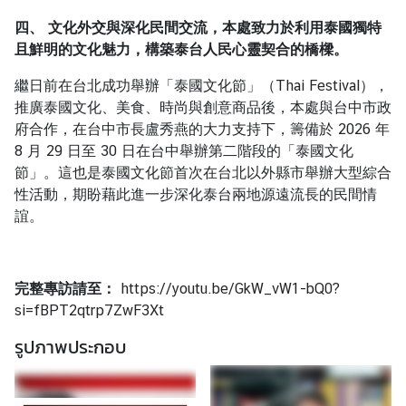
四、
文化外交與深化民間交流，本處致力於利用泰國獨特
ต
且鮮明的文化魅力，構築泰台人民心靈契合的橋樑。
ร
繼日前在台北成功舉辦「泰國文化節」（
Thai Festival
），
ว
推廣泰國文化、美食、時尚與創意商品後，本處與台中市政
จ
府合作，在台中市長盧秀燕的大力支持下，籌備於
2026
年
ล
8
月
29
日至
30
日在台中舉辦第二階段的「泰國文化
ง
節」。這也是泰國文化節首次在台北以外縣市舉辦大型綜合
ต
性活動，期盼藉此進一步深化泰台兩地源遠流長的民間情
ร
誼。
า
|
V
i
完整專訪請至：
https://youtu.be/GkW_vW1-bQ0?
s
si=fBPT2qtrp7ZwF3Xt
a
รูปภาพประกอบ
บ