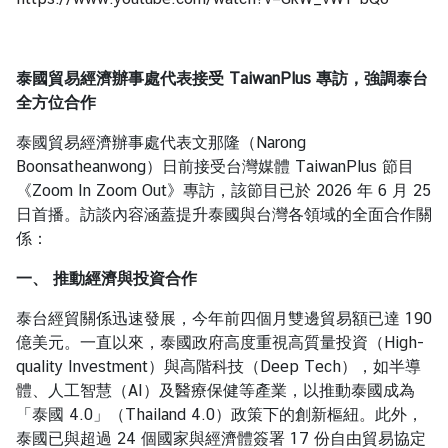
เ
ท
ศ
ไ
泰國貿易經濟辦事處代表接受
TaiwanPlus
專訪，強調泰台
ท
全方位合作
ย
泰國貿易經濟辦事處代表文那隆（
Narong
|
Boonsatheanwong
）日前接受台灣媒體
TaiwanPlus
節目
T
《
Zoom In Zoom Out
》專訪，該節目已於
2026
年
6
月
25
r
日首播。訪談內容涵蓋提升泰國與台灣各領域的全面合作關
a
係：
v
e
一、
推動經濟與投資合作
l
t
泰台經貿關係迅速發展，今年前四個月雙邊貿易額已達
190
o
億美元。一直以來，泰國政府高度重視高質量投資（
High-
T
quality Investment
）與高階科技（
Deep Tech
），如半導
h
體、人工智慧（
AI
）及醫療保健等產業，以推動泰國成為
a
「泰國
4.0
」（
Thailand 4.0
）政策下的創新樞紐。此外，
i
泰國已與超過
24
個國家與經濟體簽署
17
份自由貿易協定