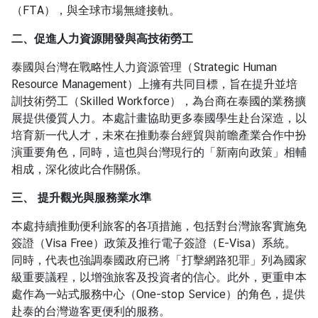
l
（
FTA
），與全球市場無縫接軌。
a
二、促進人力資源開發與高技術勞工
n
d
泰國與台灣在戰略性人力資源管理（
Strategic Human
Resource Management
）上擁有共同目標，旨在提升並培
訓技術勞工（
Skilled Workforce
），為台商在泰國的業務擴
ธุ
展提供優質人力。本處計畫協助更多泰國學生赴台深造，以
ร
培育新一代人才，未來在推動泰台經貿與前瞻產業合作中扮
กิ
演重要角色，同時，這也與台灣現行的「新南向政策」相輔
จ
相成，深化彼此合作關係。
|
B
三、
提升觀光與服務業水準
u
s
本處持續推動便利旅客的各項措施，包括對台灣旅客實施免
i
簽證（
Visa Free
）政策及推行電子簽證（
E-Visa
）系統。
n
同時，代表也強調泰國政府已將「打擊網路犯罪」列為國家
e
級重要議程，以增強旅客及投資者的信心。此外，更重申本
s
處作為一站式服務中心（
One-stop Service
）的角色，提供
s
赴泰的台灣遊客更便利的服務。