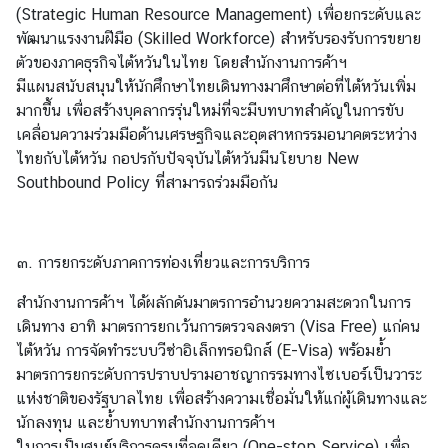
(Strategic Human Resource Management) เพื่อยกระดับและ
ะ
พัฒนาแรงงานฝีมือ (Skilled Workforce) สำหรับรองรับการขยาย
กิ
ตัวของภาคธุรกิจไต้หวันในไทย โดยสำนักงานการค้าฯ
จ
มีแผนสนับสนุนให้นักศึกษาไทยเดินทางมาศึกษาต่อที่ไต้หวันเพิ่ม
ก
มากขึ้น เพื่อสร้างบุคลากรรุ่นใหม่ที่จะมีบทบาทสำคัญในการขับ
ร
เคลื่อนความร่วมมือด้านเศรษฐกิจและอุตสาหกรรมอนาคตระหว่าง
ร
ไทยกับไต้หวัน กอปรกับปัจจุบันไต้หวันมีนโยบาย New
ม
Southbound Policy ที่สามารถร่วมมือกัน
|
N
e
w
๓. การยกระดับภาคการท่องเที่ยวและการบริการ
s
สำนักงานการค้าฯ ได้ผลักดันมาตรการอำนวยความสะดวกในการ
a
เดินทาง อาทิ มาตรการยกเว้นการตรวจลงตรา (Visa Free) แก่คน
n
ไต้หวัน การจัดทำระบบวีซ่าอิเล็กทรอนิกส์ (E-Visa) พร้อมย้ำ
d
มาตรการยกระดับการปราบปรามอาชญากรรมทางไซเบอร์เป็นวาระ
A
แห่งชาติของรัฐบาลไทย เพื่อสร้างความเชื่อมั่นให้แก่ผู้เดินทางและ
c
นักลงทุน และย้ำบทบาทสำนักงานการค้าฯ
t
ในการเป็นศูนย์บริการครบที่จุดเดียว (One-stop Service) เพื่อ