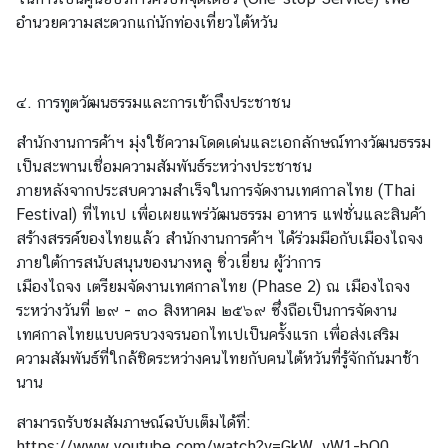
i
อำนวยความสะดวกแก่นักท่องเที่ยวไต้หวัน
v
i
t
i
๔. การทูตวัฒนธรรมและการเข้าถึงประชาชน
e
สำนักงานการค้าฯ มุ่งใช้ความโดดเด่นและเอกลักษณ์ทางวัฒนธรรม
s
เป็นสะพานเชื่อมความสัมพันธ์ระหว่างประชาชน
ภายหลังจากประสบความสำเร็จในการจัดงานเทศกาลไทย (Thai
ท่
Festival) ที่ไทเป เพื่อเผยแพร่วัฒนธรรม อาหาร แฟชั่นและสินค้า
อ
สร้างสรรค์ของไทยแล้ว สำนักงานการค้าฯ ได้ร่วมมือกับเมืองไถจง
ง
ภายใต้การสนับสนุนของนางหลู ซิ่วเยี่ยน ผู้ว่าการ
เ
เมืองไถจง เตรียมจัดงานเทศกาลไทย (Phase 2) ณ เมืองไถจง
ที่
ระหว่างวันที่ ๒๙ - ๓๐ สิงหาคม ๒๕๖๙ ซึ่งถือเป็นการจัดงาน
ย
เทศกาลไทยแบบครบวงจรนอกไทเปเป็นครั้งแรก เพื่อส่งเสริม
ว
ความสัมพันธ์ที่ใกล้ชิดระหว่างคนไทยกับคนไต้หวันที่รู้จักกันมาช้า
ป
นาน
ร
สามารถรับชมสัมภาษณ์ฉบับเต็มได้ที่:
ะ
https://www.youtube.com/watch?v=GkW_vW1-bQ0