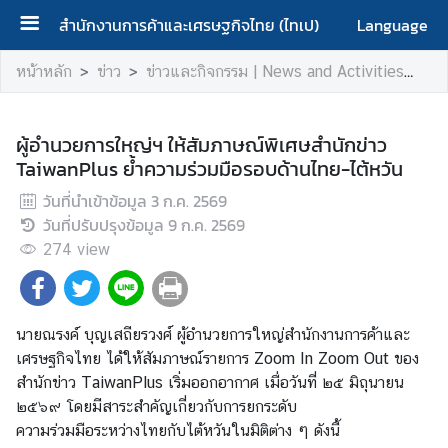
สำนักงานการค้าและเศรษฐกิจไทย (ไทเป)
Language
ห
หน้าหลัก
ข่าว
ข่าวและกิจกรรม | News and Activities
ผู
น้
า
ห
ผู้อำนวยการใหญ่ฯ ให้สัมภาษณ์พิเศษสำนักข่าว
ลั
TaiwanPlus ย้ำความร่วมมือรอบด้านไทย-ไต้หวัน
ก
วันที่นำเข้าข้อมูล
3 ก.ค. 2569
|
วันที่ปรับปรุงข้อมูล
9 ก.ค. 2569
H
274
view
o
m
e
นายณรงค์ บุญเสถียรวงศ์ ผู้อำนวยการใหญ่สำนักงานการค้าและ
เ
เศรษฐกิจไทย ได้ให้สัมภาษณ์รายการ Zoom In Zoom Out ของ
กี่
สำนักข่าว TaiwanPlus เริ่มออกอากาศ เมื่อวันที่ ๒๕ มิถุนายน
ย
๒๕๖๙ โดยมีสาระสำคัญเกี่ยวกับการยกระดับ
ว
ความร่วมมือระหว่างไทยกับไต้หวันในมิติต่าง ๆ ดังนี้
กั