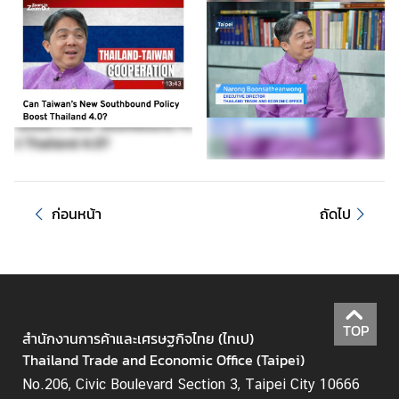
ริ
ก
า
ร
ค
น
ไ
ท
ย
|
ก่อนหน้า
ถัดไป
S
e
r
v
i
c
TOP
สำนักงานการค้าและเศรษฐกิจไทย (ไทเป)
e
Thailand Trade and Economic Office (Taipei)
s
No.206, Civic Boulevard Section 3, Taipei City 10666
f