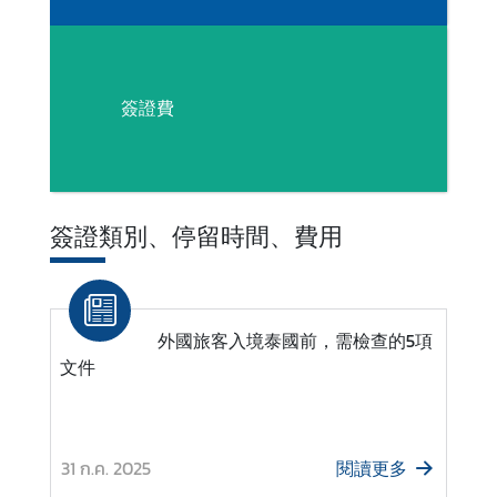
國
旅
遊
簽證費
商
務
簽
簽證類別、停留時間、費用
證
泰
外國旅客入境泰國前，需檢查的5項
國
文件
公
民
服
務
31 ก.ค. 2025
閱讀更多