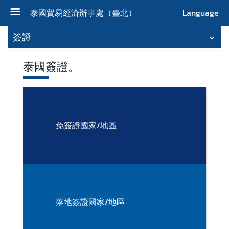
泰國貿易經濟辦事處（臺北）
Language
首
簽證
頁
泰國簽證。
關
於
本
處
免簽證國家/地區
新
聞
及
活
動
落地簽證國家/地區
泰