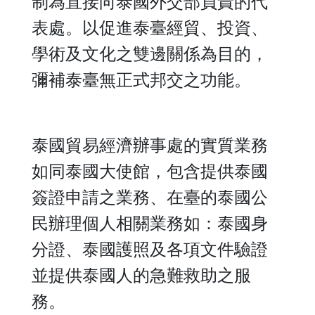
制為直接向泰國外交部負責的代
國
旅
表處。以促進泰臺經貿、投資、
遊
學術及文化之雙邊關係為目的，
彌補泰臺無正式邦交之功能。
商
務
簽
泰國貿易經濟辦事處的實質業務
證
如同泰國大使館，包含提供泰國
簽證申請之業務、在臺的泰國公
泰
國
民辦理個人相關業務如：泰國身
公
分證、泰國護照及各項文件驗證
民
服
並提供泰國人的急難救助之服
務
務。