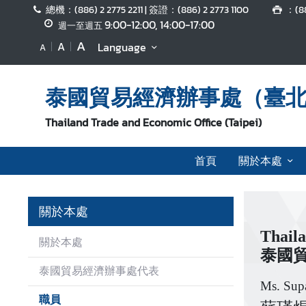
總機：(886) 2 2775 2211 | 簽證：(886) 2 2773 1100
：(88
9:00-12:00, 14:00-17:00
週一至週五
A
A
首
Language
A
頁
泰國貿易經濟辦事處（臺
關
於
Thailand Trade and Economic Office (Taipei)
本
處
首頁
關於本處
新
聞
關於本處
及
活
Thaila
關於本處
動
泰國
泰國貿易經濟辦事處代表
Ms. Supa
泰
職員