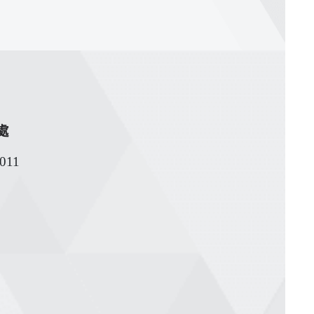
事處
1011