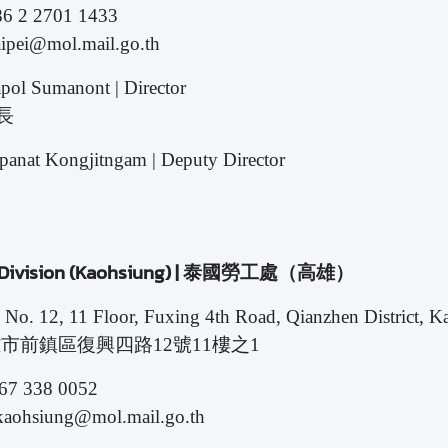
86 2 2701 1433
aipei@mol.mail.go.th
pol Sumanont | Director
長
anat Kongjitngam | Deputy Director
 Division (Kaohsiung) | 泰國勞工處（高雄）
 No. 12, 11 Floor, Fuxing 4th Road, Qianzhen District, K
雄市前鎮區復興四路12號11樓之1
867 338 0052
 kaohsiung@mol.mail.go.th