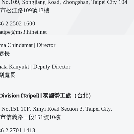
 No.109, Songjiang Road, Zhongshan, Taipei City 104
北市松江路109號13樓
86 2 2502 1600
tattpe@ms3.hinet.net
ma Chindamat | Director
處長
ata Kanyukt | Deputy Director
 副處長
 Division (Taipei) | 泰國勞工處（台北）
 No.151 10F, Xinyi Road Section 3, Taipei City.
北市信義路三段151號10樓
86 2 2701 1413