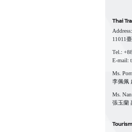
Thai T
Address
1101
Tel.: +8
E-mail: 
Ms. Porn
李佩佩 
Ms. Nant
張玉蘭
Touris