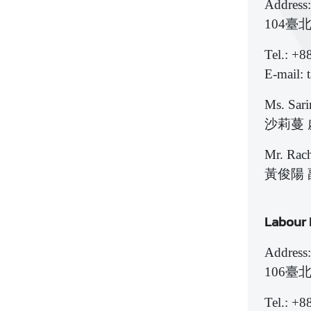
Address:
104臺
Tel.: +8
E-mail: 
Ms. Sari
沙莉蔓 
Mr. Rach
黃俊陽
Labour
Address:
106臺
Tel.: +8