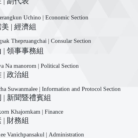
 | 副代表
erangkun Uchino | Economic Section
美 | 經濟組
sak Thepruangchai | Consular Section
 | 領事事務組
a Na manorom | Political Section
 | 政治組
ha Suwanmalee | Information and Protocol Section
 | 新聞暨禮賓組
korn Khajornkam | Finance
 | 財務組
ee Vanichpansakul | Administration