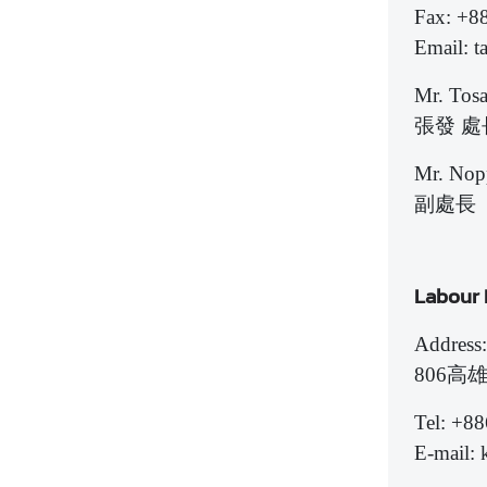
Fax: +8
Email: t
Mr. Tosa
張發 處
Mr. Nopp
副處長
Labour
Address:
806高
Tel: +8
E-mail: