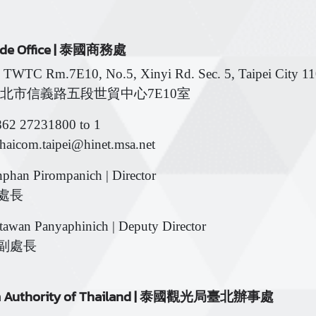
rade Office | 泰國商務處
: TWTC Rm.7E10, No.5, Xinyi Rd. Sec. 5, Taipei City 1
1臺北市信義路五段世貿中心7E10室
862 27231800 to 1
thaicom.taipei@hinet.msa.net
phan Pirompanich | Director
處長
awan Panyaphinich | Deputy Director
 副處長
m Authority of Thailand | 泰國觀光局臺北辦事處