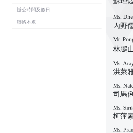
蘇瑾煜
國
旅
辦公時間及假日
遊
Ms. Dhe
聯絡本處
內野儒
商
Mr. Pong
務
林鵬山
簽
Ms. Aray
證
洪萊雅
Ms. Natc
泰
司馬俐
國
公
Ms. Siri
民
服
柯萍素
務
Ms. Pran