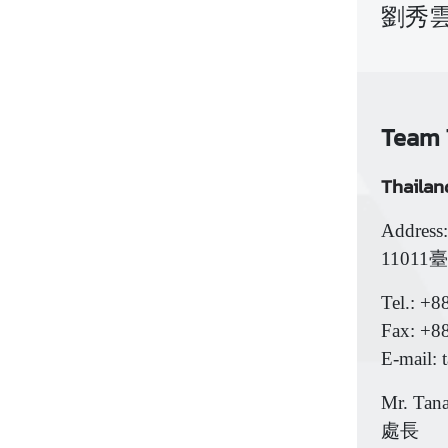
劉秀雲
Team 
Thail
Address
1101
Tel.: +
Fax: +8
E-mail: 
Mr. Tana
處長