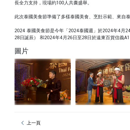
國
長全力支持，現場約100人共囊盛舉。
旅
遊
此次泰國美食節準備了多樣泰國美食、烹飪示範、來自泰國清
2024 泰國美食節是今年「2024泰國週」於2024年4
商
28日誕辰） 和2024年4月26日至28日於遠東百貨信義
務
圖片
簽
證
泰
國
公
民
服
務
上一頁