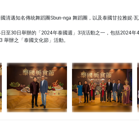
邁知名傳統舞蹈團Sbun-nga 舞蹈團，以及泰國甘拉雅妮·
月24日至30日舉辦的「2024年泰國週」3項活動之一，包括202
A13 舉辦之「泰國文化節」活動。