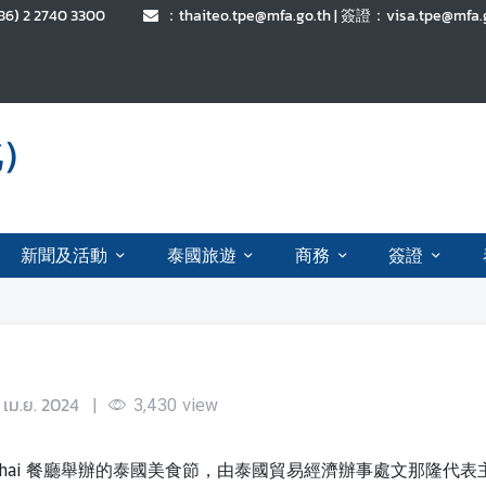
6) 2 2740 3300
：thaiteo.tpe@mfa.go.th | 簽證：visa.tpe@mf
北）
新聞及活動
泰國旅遊
商務
簽證
 เม.ย. 2024
|
3,430
view
i and Thai 餐廳舉辦的泰國美食節，由泰國貿易經濟辦事處文