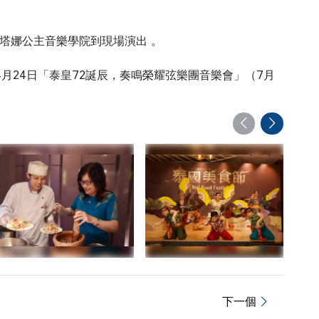
瓦塔娜公主音樂學院到現場演出 。
4年4月24日「泰皇72誕辰，奏鳴榮耀弦樂團音樂會」（7月
下一個