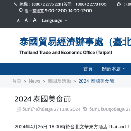
總機：(886) 2 2775 2211 | 簽證：(886) 2 2773 1100
：(88
9:00-12:00, 14:00-17:00
週一至週五
A
A
首
Language
A
頁
泰國貿易經濟辦事處（臺
關
於
Thailand Trade and Economic Office (Taipei)
本
處
首頁
關於本處
新
首頁
News
新聞及活動
2024 泰國美食節
聞
及
2024 泰國美食節
活
動
วันที่นำเข้าข้อมูล
27 เม.ย. 2024
วันที่ปรับปรุงข้อมูล
27
泰
2024年4月26日 18:00時於台北文華東方酒店Tha