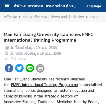
สำนักงานการค้าและเศรษฐกิจไทย (ไทเป)
Language
ห
หน้าหลัก
ข่าวและกิจกรรม | News and Activities
ประกาศ | Announcement
น้
า
ห
Mae Fah Luang University Launches FMFC
ลั
International Training Programme
ก
วันที่นำเข้าข้อมูล
29 เม.ย. 2569
|
วันที่ปรับปรุงข้อมูล
29 เม.ย. 2569
H
392
view
o
m
e
Mae Fah Luang University has recently launched
เ
the
FMFC International Training Programme
, a specialised
กี่
international series designed to foster innovation and
ย
capacity building in the strategic sectors of
ว
Innovative
F
arming, Traditional
M
edicine, Healthy
F
oods,
กั