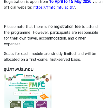
Registration is open from
16 April to 15 May 2026
via an
ะ
official website:
https://fmfc.mfu.ac.th/
.
กิ
จ
ก
Please note that there is
no registration fee
to attend
ร
the programme. However, participants are responsible
ร
for their own travel, accommodation, and dinner
ม
expenses.
|
N
Seats for each module are strictly limited, and will be
e
allocated on a first-come, first-served basis.
w
รูปภาพประกอบ
s
a
n
d
A
c
t