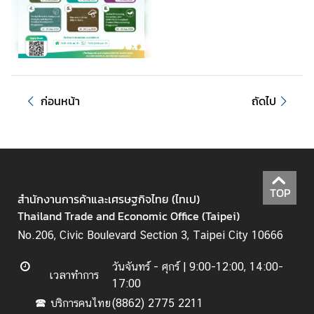
i
v
i
t
i
e
ก่อนหน้า
ถัดไป
s
ท่
อ
ง
TOP
สำนักงานการค้าและเศรษฐกิจไทย (ไทเป)
เ
Thailand Trade and Economic Office (Taipei)
ที่
ย
No.206, Civic Boulevard Section 3, Taipei City 10666
ว
ป
วันจันทร์ - ศุกร์ |
9:00-12:00, 14:00-
เวลาทำการ
ร
17:00
ะ
บริการคนไทย
(8862) 2775 2211
🕿