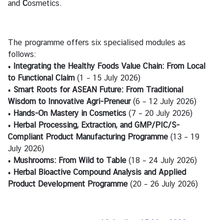
and
C
osmetics.
บ
เ
ร
The programme offers six specialised modules as
า
follows:
|
•
Integrating the Healthy Foods Value Chain: From Local
A
to Functional Claim
(1 – 15 July 2026)
b
•
Smart Roots for ASEAN Future: From Traditional
o
Wisdom to Innovative Agri-Preneur
(6 – 12 July 2026)
u
•
Hands-On Mastery in Cosmetics
(7 – 20 July 2026)
t
•
Herbal Processing, Extraction, and GMP/PIC/S-
U
Compliant Product Manufacturing Programme
(13 – 19
s
July 2026)
•
Mushrooms: From Wild to Table
(18 – 24 July 2026)
ข่
•
Herbal Bioactive Compound Analysis and Applied
า
Product Development Programme
(20 – 26 July 2026)
ว
แ
ล